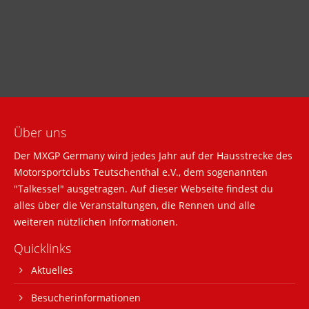
info@yourdomain.com
About us
Lorem ipsum dolor sit amet, consectetuer adipiscing
elit.
Aenean commodo ligula eget dolor. Aenean massa.
Cum sociis natoque penatibus et magnis dis
Über uns
parturient montes, nascetur ridiculus mus. Donec
Der MXGP Germany wird jedes Jahr auf der Hausstrecke des
quam felis, ultricies nec.
Motorsportclubs Teutschenthal e.V., dem sogenannten
"Talkessel" ausgetragen. Auf dieser Webseite findest du
alles über die Veranstaltungen, die Rennen und alle
weiteren nützlichen Informationen.
Quicklinks
Aktuelles
Besucherinformationen