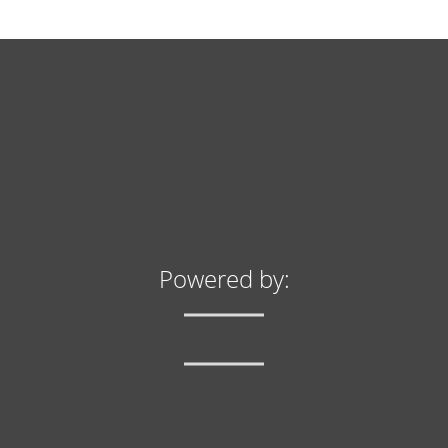
24h
/ 365days
We offer support for our customers
Mon - Fri 8:00am - 5:00pm
(GMT +1)
Get in touch
Cybersteel Inc.
Powered by:
376-293 City Road, Suite 600
San Francisco, CA 94102
Have any questions?
+44 1234 567 890
Drop us a line