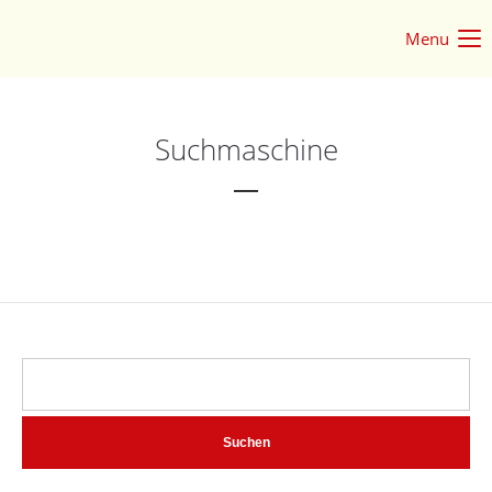
Menu
Login
Benutzername
Suchmaschine
Passwort
Anmelden
Register
|
Lost your password?
Support
Suchen
Lorem ipsum dolor sit amet: