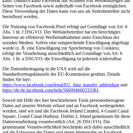
kann. Dadurch kann Facebook das Schalten von Werbeanzeigen auf
Seiten von Facebook sowie außerhalb von Facebook ermöglichen.
Diese Verwendung der Daten kann von uns als Seitenbetreiber nicht
beeinflusst werden.
Die Nutzung von Facebook-Pixel erfolgt auf Grundlage von Art. 6
Abs. 1 lit. f DSGVO. Der Websitebetreiber hat ein berechtigtes
Interesse an effektiven Werbemaßnahmen unter Einschluss der
sozialen Medien. Sofern eine entsprechende Einwilligung abgefragt
wurde (z. B. eine Einwilligung zur Speicherung von Cookies),
erfolgt die Verarbeitung ausschließlich auf Grundlage von Art. 6
Abs. 1 lit. a DSGVO; die Einwilligung ist jederzeit widerrufbar.
Die Datenübertragung in die USA wird auf die
Standardvertragsklauseln der EU-Kommission gestützt. Details
finden Sie hier:
https://www.facebook.com/legal/EU_data_transfer_addendum
und
https://de-de.facebook.com/help/566994660333381
.
Soweit mit Hilfe des hier beschriebenen Tools personenbezogene
Daten auf unserer Website erfasst und an Facebook weitergeleitet
werden, sind wir und die Facebook Ireland Limited, 4 Grand Canal
Square, Grand Canal Harbour, Dublin 2, Irland gemeinsam für diese
Datenverarbeitung verantwortlich (Art. 26 DSGVO). Die
gemeinsame Verantwortlichkeit beschränkt sich dabei ausschließlich
auf die Erfassung der Daten und deren Weitergabe an Facebook.