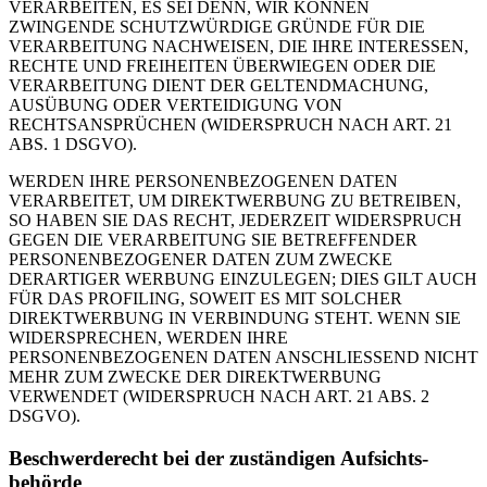
VERARBEITEN, ES SEI DENN, WIR KÖNNEN
ZWINGENDE SCHUTZWÜRDIGE GRÜNDE FÜR DIE
VERARBEITUNG NACHWEISEN, DIE IHRE INTERESSEN,
RECHTE UND FREIHEITEN ÜBERWIEGEN ODER DIE
VERARBEITUNG DIENT DER GELTENDMACHUNG,
AUSÜBUNG ODER VERTEIDIGUNG VON
RECHTSANSPRÜCHEN (WIDERSPRUCH NACH ART. 21
ABS. 1 DSGVO).
WERDEN IHRE PERSONENBEZOGENEN DATEN
VERARBEITET, UM DIREKTWERBUNG ZU BETREIBEN,
SO HABEN SIE DAS RECHT, JEDERZEIT WIDERSPRUCH
GEGEN DIE VERARBEITUNG SIE BETREFFENDER
PERSONENBEZOGENER DATEN ZUM ZWECKE
DERARTIGER WERBUNG EINZULEGEN; DIES GILT AUCH
FÜR DAS PROFILING, SOWEIT ES MIT SOLCHER
DIREKTWERBUNG IN VERBINDUNG STEHT. WENN SIE
WIDERSPRECHEN, WERDEN IHRE
PERSONENBEZOGENEN DATEN ANSCHLIESSEND NICHT
MEHR ZUM ZWECKE DER DIREKTWERBUNG
VERWENDET (WIDERSPRUCH NACH ART. 21 ABS. 2
DSGVO).
Beschwerde­recht bei der zuständigen Aufsichts­
behörde